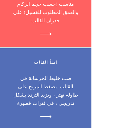
مناسب (حسب حجم الركام
والعمق المطلوب للغسيل) على
جدران القالب
املأ القالب
صب خليط الخرسانة في
القالب. يضغط المزيج على
طاولة تهتز ، ويزيد التردد بشكل
تدريجي ، في فترات قصيرة