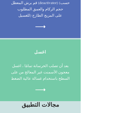
قم برش المعطل (deactivator) (حسب
حجم الركام والعمق المطلوب
للغسيل) على المزيج الطازج
اغسل
بعد أن تصلب الخرسانة تمامًا ، اغسل
معجون الأسمنت غير المعالج من على
السطح باستخدام غسالة عالية الضغط
مجالات التطبيق