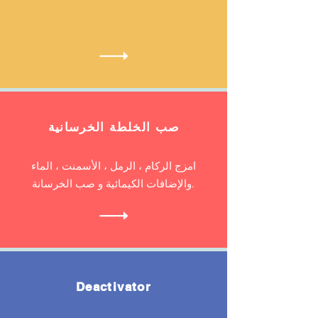
صب الخلطة الخرسانية
امزج الركام ، الرمل ، الأسمنت ، الماء
والإضافات الكيمائية و صب الخرسانة.
Deactivator