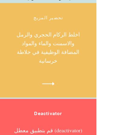
تحضير المزيج
اخلط الركام الحجري والرمل
والاسمنت والماء والمواد
المضافة الوظيفية في خلاطة
خرسانية
Deactivator
قم بتطبيق معطل (deactivator)