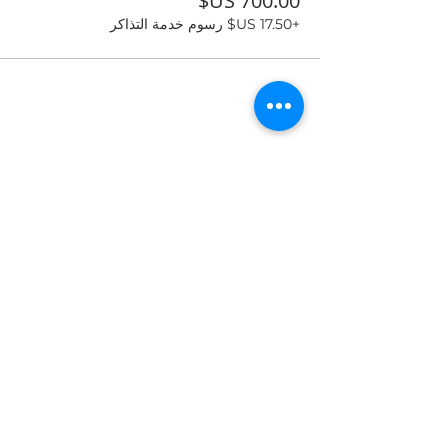
+‏17.50 US$ رسوم خدمة التذاكر
شارِك هذا الحدث
مواقعنا الإلكترونية :
www.objet-beton.com
www.betontech.club
عنوان :
Green Hill Str., GF,