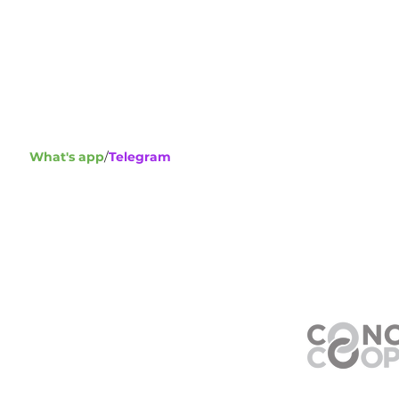
عنوان :
Green Hill Str., GF, شملان، Lebanon
هاتف
+ 961 769 14355
What's app
/
Telegram
+ 961 769 143
55
info@concretearabia.com
اكتب لنا :
oncrete Arabia
عضو ال