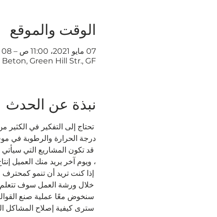
الوقت والموقع
07 مايو 2021، 11:00 ص – 08 مايو 2021، 7:00 م
, Objet Beton, Green Hill Str., GF
نبذة عن الحدث
 تحتاج إلى التفكير في الكثير من
درجة الحرارة والرطوبة في موقع
 قد تكون المشاريع التي سيأتي ب
، ويوم آخر يريد منك العميل إنتاج وتركيب ألواح GFRC ضخمة في الط
 إذا كنت تريد أن تنمو كمحترف ، 
 خلال ورشة العمل سوف تتعلم أكث
 سنخوض معًا عملية صنع القوالب
 سترى كيفية إصلاح المشاكل الم