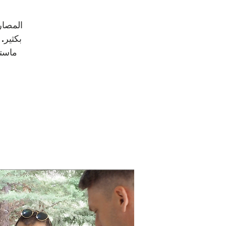
المصار
بكثير.
ماست