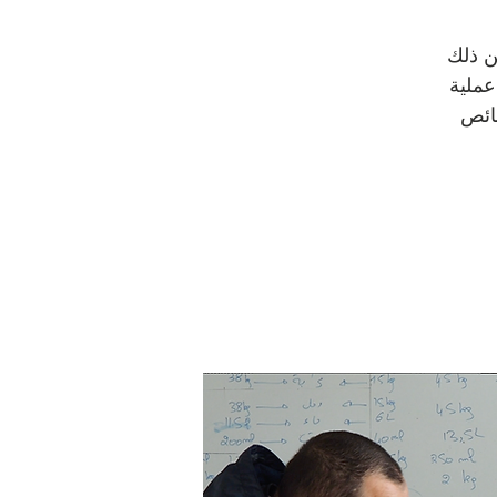
ن ذلك
عملية
ائص