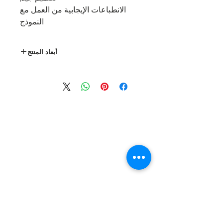
الانطباعات الإيجابية من العمل مع
النموذج
أبعاد المنتج
القطر
الارتفاع
600 mm
420 mm
مواقعنا الإلكترونية :
www.objet-beton.com
www.betontech.club
عنوان :
Green Hill Str., GF,
شملان، Lebanon
+ 961 769 143
55
هاتف
What's app
/
Telegram
+ 961 769 14355