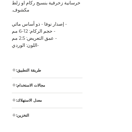
خرسانية زخرفية بنسيج ركام او زلط
مكشوف.
- إصدار نوفا - ذو أساس مائي
- حجم الركام: 12-6 مم
- عمق التعريض: 2.5 مم
-اللون: الوردي
طريقة التطبيق:
"التطبيق السلبي" (يتضمن تطبيق أداة
مجالات الاستخدام:
إلغاء تنشيط CSE ® على القالب) و
"التطبيق الإيجابي" (يتضمن رش
عناصر الواجهة ، ألواح الساندوتش
معدل الاستهلاك:
أجهزة إلغاء التنشيط CSE ® على
بانل ، ألواح الجدران ، السلالم ،
سطح الخرسانة التي تم وضعها حديثًا)
الألياف الزجاجية ، ألواح الرصف
التطبيق السلبي حسب مسامية
التخزين:
السطح وطريقة التطبيق حوالي 1
كجم لكل متر مربع. 7-15. التطبيق
يخزن في مكان بارد وجيد التهوية