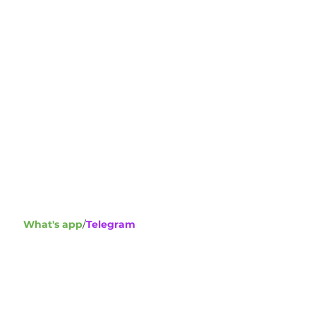
Address :
Green Hill Str., GF, Chemlan, Leba
phone
+ 961 357 3272
What's app
/
Telegram
+ 961 357 3272
s :
Write to us :
info@concretearabia.com