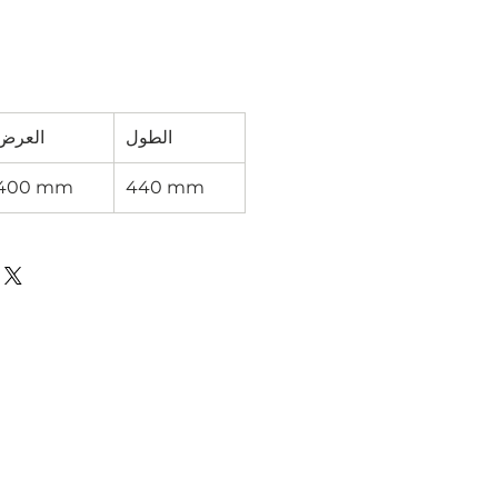
الطول
العرض
400 mm
440 mm