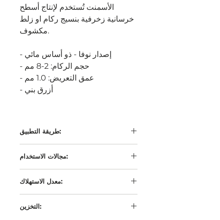
الأسمنت تُستخدم لإنتاج أسطح
خرسانية زخرفية بنسيج ركام او زلط
مكشوف.
- إصدار نوفا - ذو أساس مائي
- حجم الركام: 2-8 مم
- عمق التعريض: 1.0 مم
- أزرق بني
طريقة التطبيق:
"التطبيق السلبي" (يتضمن تطبيق أداة
مجالات الاستخدام:
إلغاء تنشيط CSE ® على القالب) و
"التطبيق الإيجابي" (يتضمن رش
عناصر الواجهة ، ألواح الساندوتش
معدل الاستهلاك:
أجهزة إلغاء التنشيط CSE ® على
بانل ، ألواح الجدران ، السلالم ،
سطح الخرسانة التي تم وضعها حديثًا)
الألياف الزجاجية ، ألواح الرصف
التطبيق السلبي حسب مسامية
التخزين:
السطح وطريقة التطبيق حوالي 1