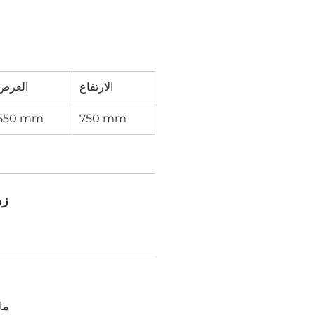
الارتفاع
العرض
550 mm
750 mm
زه
ما