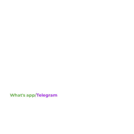
Address :
Green Hill Str., GF, Chemlan, Leba
phone
+ 961 357 3272
What's app
/
Telegram
+ 961 357 3272
s :
Write to us :
info@concretearabia.com