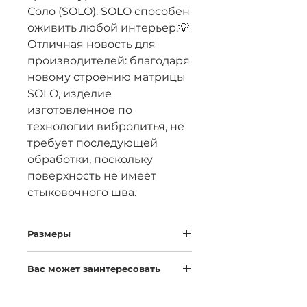
Соло (SOLO). SOLO способен
оживить любой интерьер.💡
Отличная новость для
производителей: благодаря
новому строению матрицы
SOLO, изделие
изготовленное по
технологии вибролитья, не
требует последующей
обработки, поскольку
поверхность не имеет
стыковочного шва.
Размеры
Длина
Ширина
Высота
Вас может заинтересовать
Вазон МАРТА S
450
280 мм
350 мм